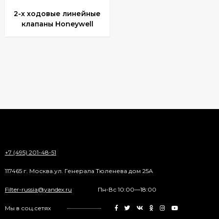
2-х ходовые линейные
клапаны Honeywell
+7 (495) 201-48-51
117465 г. Москва.ул. Генерала Тюленева дом 25А
Filter-russia@yandex.ru
Пн-Вс 10:00—18:00
Мы в соц.сетях