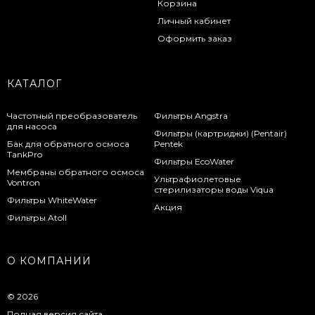
Корзина
Личный кабинет
Оформить заказ
КАТАЛОГ
Частотный преобразователь
Фильтры Angstra
для насоса
Фильтры (картриджи) (Pentair)
Бак для обратного осмоса
Pentek
TankPro
Фильтры EcoWater
Мембраны обратного осмоса
Ультрафиолетовые
Vontron
стерилизаторы воды Viqua
Фильтры WhiteWater
Акция
Фильтры Atoll
О КОМПАНИИ
© 2026
Полная версия сайта