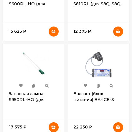
S600RL-HO (для
S810RL (для S8Q, S8Q-
SP600-HO)
PA, S8Q-PA/2)
15 625
₽
12 375
₽
Запасная лампа
Балласт (блок
S950RL-HO (для
питания) BA-ICE-S
SP950-HO)
внешний (для SQ-
PA/2, S1Q-PA/2, S5Q-
PA/2, S8Q-PA/2, S12Q-
PA/2)
17 375
₽
22 250
₽