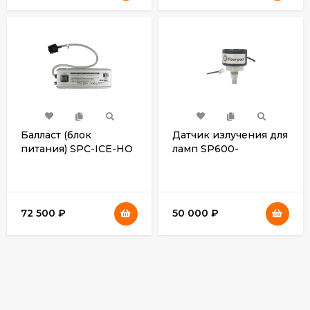
Балласт (блок
Датчик излучения для
питания) SPC-ICE-HO
ламп SP600-
(для SP600-HO,
HO/SP950-HO)
SP950-HO)
72 500
₽
50 000
₽