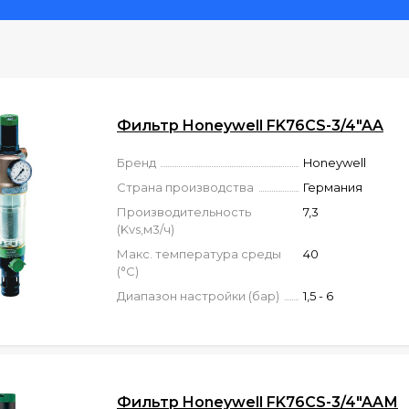
стем водоснабжения, в которых необходима замена д
навливать фильтры даже в местах с ограниченным своб
ли горизонтальных трубопроводах чашей вниз.
пан понижения давления со сбалансированным седло
ванной воды не прекращается даже при активации р
я система обратной промывки - быстродействующая и 
Фильтр Honeywell FK76CS-3/4"AA
 указывает, когда необходимо вручную произвести о
Бренд
Honeywell
ть модифицирован путем установки автоматического 
Страна производства
Германия
единения.
Производительность
7,3
(Kvs,м3/ч)
Макс. температура среды
40
(°C)
Диапазон настройки (бар)
1,5 - 6
Фильтр Honeywell FK76CS-3/4"AAМ