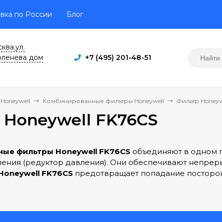
вка по России
Блог
сква.ул.
юленева дом
+7 (495) 201-48-51
Honeywell
Комбинированные фильтры Honeywell
Фильтр Honeyw
 Honeywell FK76CS
ые фильтры Honeywell FK76CS
объединяют в одном п
ения (редуктор давления). Они обеспечивают непрер
Honeywell FK76CS
предотвращает попадание посторонн
ан понижения давления (редуктор давления) предупре
аждый из перечисленных элементов в отдельности уд
енности и характеристики индивидуальных элементов
мбинированные фильтры
Honeywell FK76CS
особенно п