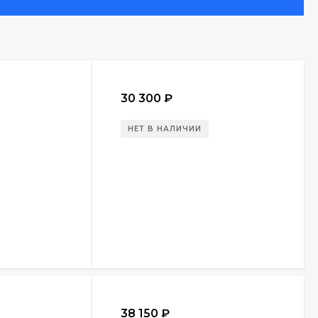
ействующих фильтров. Поворотный соединитель
одным пространством. Устанавливается в
м
ежима обратной промывки фильтра
полная очистка фильтра малым количеством воды
30 300
₽
чередную обратную промывку
НЕТ В НАЛИЧИИ
привода обратной промывки с использованием
38 150
₽