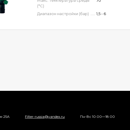
Макс. температура среды
70
(°C)
Диапазон настройки (бар)
1,5 - 6
ом 25А
Filter-russia@yandex.ru
Пн-Вс 10:00—18:00