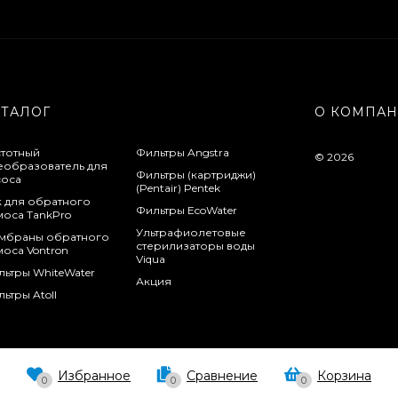
АТАЛОГ
О КОМПА
стотный
Фильтры Angstra
© 2026
еобразователь для
Фильтры (картриджи)
соса
(Pentair) Pentek
к для обратного
Фильтры EcoWater
моса TankPro
Ультрафиолетовые
мбраны обратного
стерилизаторы воды
оса Vontron
Viqua
льтры WhiteWater
Акция
ьтры Atoll
Избранное
Сравнение
Корзина
0
0
0