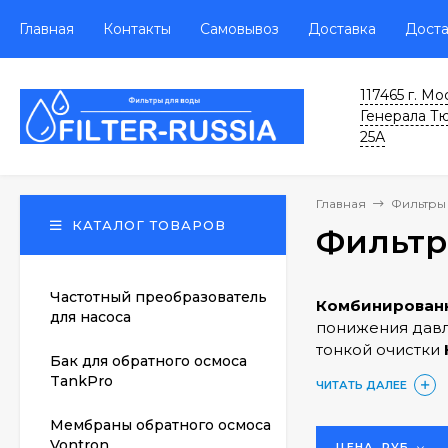
Главная
Контакты
Самовывоз
Доставка
Доста
117465 г. Мо
Генерала Т
25А
Главная
Фильтры 
КАТАЛОГ ТОВАРОВ
Фильтр
Частотный преобразователь
Комбинированн
для насоса
понижения давл
тонкой очистки
Бак для обратного осмоса
песчинок. Клап
TankPro
ЧИТАТЬ ДАЛЕЕ
расход воды. К
DIN/DVGW. Особ
Мембраны обратного осмоса
устройство. Ко
Vontron
ЦЕНА, РУБ.