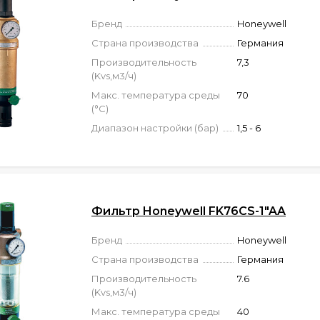
Бренд
Honeywell
Страна производства
Германия
Производительность
7,3
(Kvs,м3/ч)
Макс. температура среды
70
(°C)
Диапазон настройки (бар)
1,5 - 6
Фильтр Honeywell FK76CS-1"AA
Бренд
Honeywell
Страна производства
Германия
Производительность
7.6
(Kvs,м3/ч)
Макс. температура среды
40