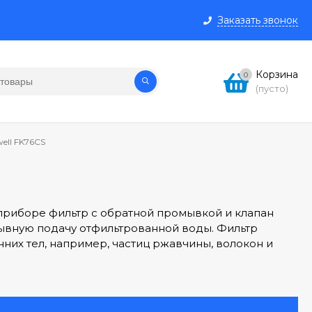
Заказать звонок
Корзина
0
(пусто)
ell FK76CS
риборе фильтр с обратной промывкой и клапан
ывную подачу отфильтрованной воды. Фильтр
их тел, например, частиц ржавчины, волокон и
ждает защиту от избыточного давления и понижает
овлетворяет требованиям действующих норм
 также распространяются на всё комбинированное
олезны при модификации или усовершенствовании