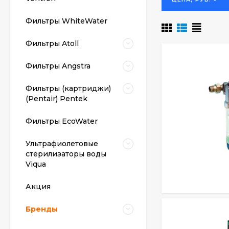
действующих си
позволяет уста
Фильтры WhiteWater
вертикальных и
Фильтры Atoll
Встроенный кла
Подача фильтро
Фильтры Angstra
Запатентованна
Кольцо-памятка
Фильтры (картриджи)
(Pentair) Pentek
Легко может бы
байонетного со
Фильтры EcoWater
Ультрафиолетовые
стерилизаторы воды
Viqua
Акция
Бренды