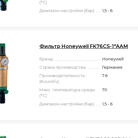
(°C)
Диапазон настройки (бар)
1,5 - 6
Фильтр Honeywell FK76CS-1"AAМ
Бренд
Honeywell
Страна производства
Германия
Производительность
7.6
(Kvs,м3/ч)
Макс. температура среды
70
(°C)
Диапазон настройки (бар)
1,5 - 6