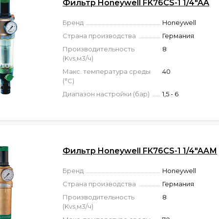
Фильтр Honeywell FK76CS-1 1/4"AA
Бренд
Honeywell
Страна производства
Германия
Производительность
8
(Kvs,м3/ч)
Макс. температура среды
40
(°C)
Диапазон настройки (бар)
1,5 - 6
Фильтр Honeywell FK76CS-1 1/4"AAМ
Бренд
Honeywell
Страна производства
Германия
Производительность
8
(Kvs,м3/ч)