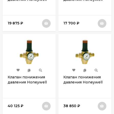
D06FN-3/4B
D06FN-1/2B
19 875
₽
17 700
₽
Клапан понижения
Клапан понижения
давления Honeywell
давления Honeywell
D06FH-2B
D06FH-11/2B
40 125
₽
38 850
₽