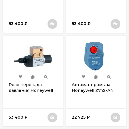
DDS76-11/2
DDS76-1
53 400
₽
53 400
₽
Реле перепада
Автомат промыва
давления Honeywell
Honeywell Z74S-AN
DDS76-1/2"
53 400
₽
22 725
₽