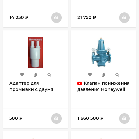
14 250
₽
21 750
₽
Адаптер для
Клапан понижения
промывки с двумя
давления Honeywell
штуцерами
D15S-200A
500
₽
1 660 500
₽