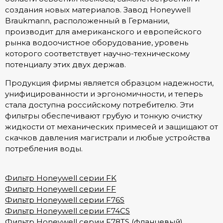
создания новых материалов. Завод Honeywell
Braukmann, расположенный в Германии,
производит для американского и европейского
рынка водоочистное оборудование, уровень
которого соответствует научно-техническому
потенциалу этих двух держав.
Продукция фирмы является образцом надежности,
унифицированности и эргономичности, и теперь
стала доступна российскому потребителю. Эти
фильтры обеспечивают грубую и тонкую очистку
жидкости от механических примесей и защищают от
скачков давления магистрали и любые устройства
потребления воды.
Фильтр Honeywell серии FK
Фильтр Honeywell серии FF
Фильтр Honeywell серии F76S
Фильтр Honeywell серии F74CS
Фильтр Honeywell серии F78TS (фланцевый)